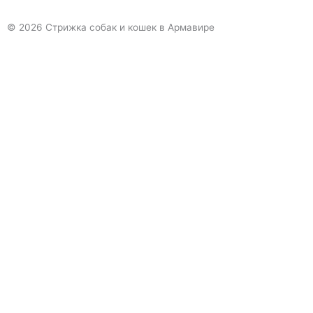
t
© 2026 Стрижка собак и кошек в Армавире
u
b
e