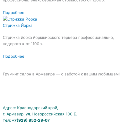
профессиональная, бережная стоимостью от 1200р.
Подробнее
Стрижка Йорка
Стрижка йорка йоркширского терьера профессионально,
недорого = от 1100р.
Подробнее
Груминг салон в Армавире — с заботой к вашим любимцам!
V
Y
k
o
Адрес: Краснодарский край,
u
г. Армавир, ул. Новороссийская 100 Б,
тел: +7(929) 852-29-07